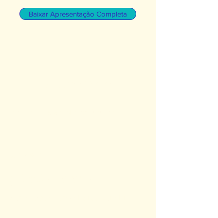
Baixar Apresentação Completa
editora
saberes
Novos Saberes. Novos Futuros.
Contato
(11) 96470.0041
contato@editorasaberes.com.br