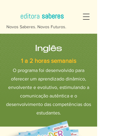
editora
saberes
Novos Saberes. Novos Futuros.
Inglês
1 a 2 horas semanais
O programa foi desenvolvido para
oferecer um aprendizado dinâmico,
envolvente e evolutivo, estimulando a
comunicação autêntica e o
desenvolvimento das competências dos
estudantes.