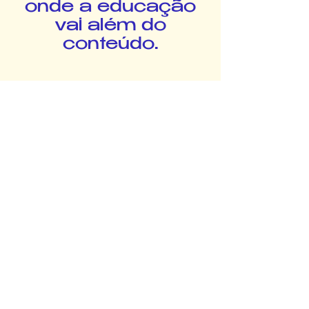
onde a educação
vai além do
conteúdo.
editora
saberes
Novos Saberes. Novos Futuros.